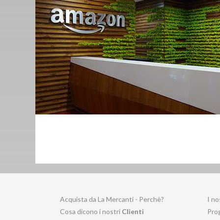
Acquista da La Mercanti - Perchè?
I no
Cosa dicono i nostri
Clienti
Prog