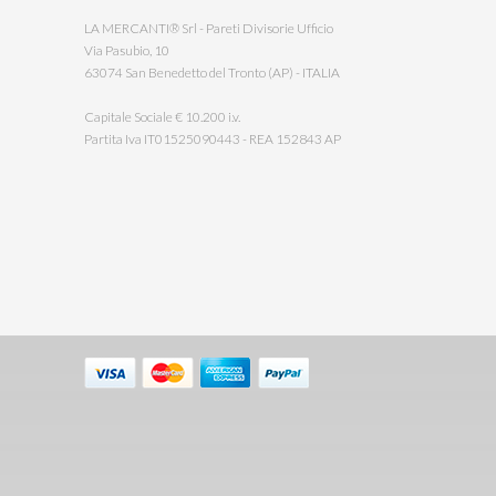
LA MERCANTI® Srl - Pareti Divisorie Ufficio
Via Pasubio, 10
63074 San Benedetto del Tronto (AP) - ITALIA
Capitale Sociale € 10.200 i.v.
Partita Iva IT01525090443 - REA 152843 AP