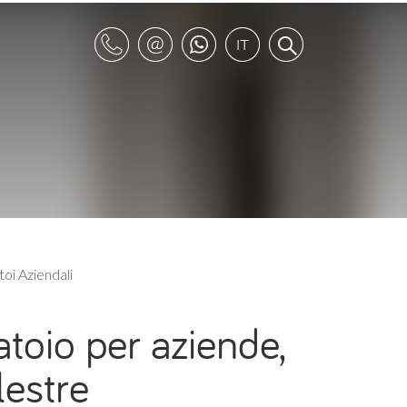
oi Aziendali
atoio per aziende,
lestre