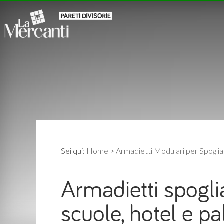
Sei qui:
Home
>
Armadietti Modulari per Spogliat
Armadietti spogli
scuole, hotel e pa