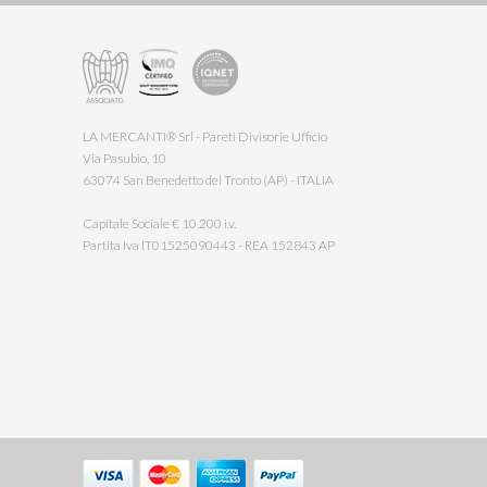
LA MERCANTI® Srl - Pareti Divisorie Ufficio
Via Pasubio, 10
63074 San Benedetto del Tronto (AP) - ITALIA
Capitale Sociale € 10.200 i.v.
Partita Iva IT01525090443 - REA 152843 AP