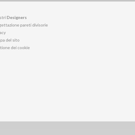
stri
Designers
ettazione pareti divisorie
acy
a del sito
tione dei cookie