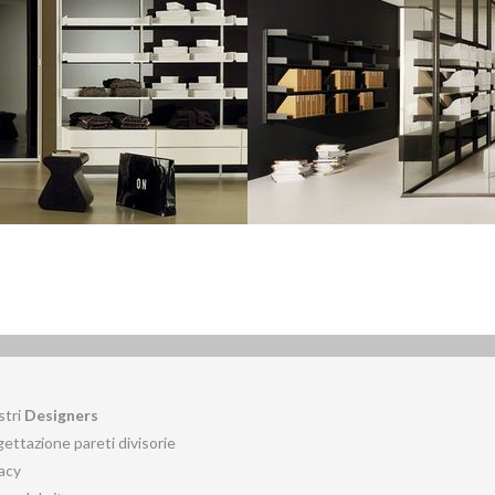
stri
Designers
ettazione pareti divisorie
acy