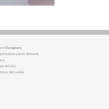
stri
Designers
ettazione pareti divisorie
acy
a del sito
tione dei cookie