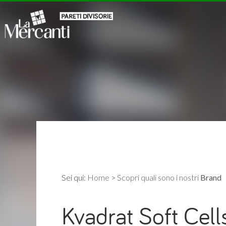
Sei qui:
Home
>
Scopri quali sono i nostri
Brand
Kvadrat Soft Cell